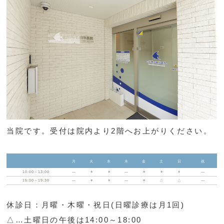
当院です。受付は院内より2階へお上がりください。
月
火
水
木
金
土
日
祝
10:00～13:00
―
○
○
―
○
○
○
―
15:00～19:30
―
○
○
―
○
△
△
―
休診日：月曜・木曜・祝日(日曜診療は月1回)
△…土曜日の午後は14:00～18:00